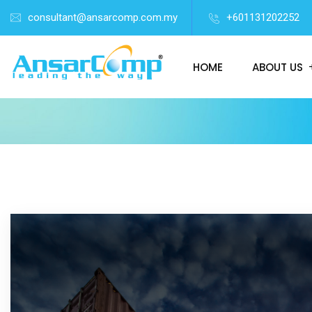
consultant@ansarcomp.com.my
+601131202252
HOME
ABOUT US