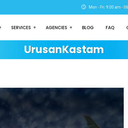
Mon - Fri: 9:00 am - 
SERVICES
AGENCIES
BLOG
FAQ
UrusanKastam