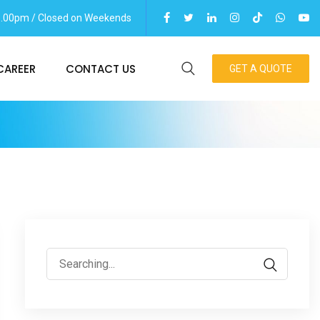
06.00pm / Closed on Weekends
CAREER
CONTACT US
GET A QUOTE
Search
for: