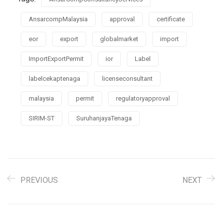
AnsarcompMalaysia
approval
certificate
eor
export
globalmarket
import
ImportExportPermit
ior
Label
labelcekaptenaga
licenseconsultant
malaysia
permit
regulatoryapproval
SIRIM-ST
SuruhanjayaTenaga
PREVIOUS
NEXT