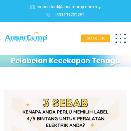
consultant@ansarcomp.com.my
+601131202252
GET A QUOTE
Pelabelan Kecekapan Tenaga