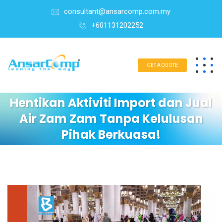
consultant@ansarcomp.com.my
+601131202252
GET A QUOTE
Hentikan Aktiviti Import dan Jual
Air Zam Zam Tanpa Kelulusan
Pihak Berkuasa!