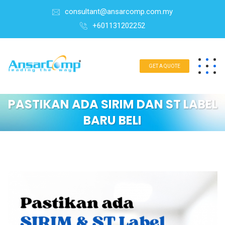
consultant@ansarcomp.com.my
+601131202252
GET A QUOTE
PASTIKAN ADA SIRIM DAN ST LABEL
BARU BELI