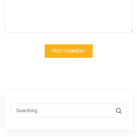
Search
for: