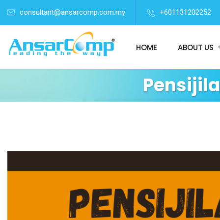
consultant@ansarcomp.com.my
+601131202252
HOME
ABOUT US
Pensijil