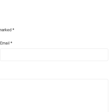
 marked
*
Email
*