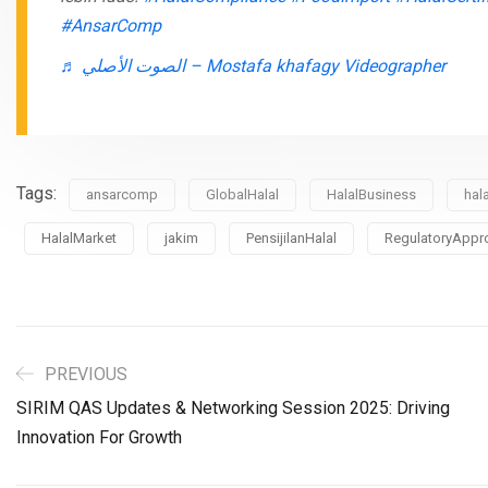
#AnsarComp
♬ الصوت الأصلي – Mostafa khafagy Videographer
Tags:
ansarcomp
GlobalHalal
HalalBusiness
hala
HalalMarket
jakim
PensijilanHalal
RegulatoryAppr
PREVIOUS
SIRIM QAS Updates & Networking Session 2025: Driving
Innovation For Growth