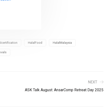
lcertification
HalalFood
HalalMalaysia
ovals
NEXT
ASK Talk August: AnsarComp Retreat Day 2025