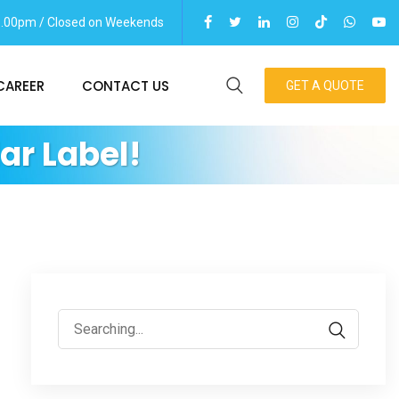
06.00pm / Closed on Weekends
CAREER
CONTACT US
GET A QUOTE
ar Label!
Search
for: